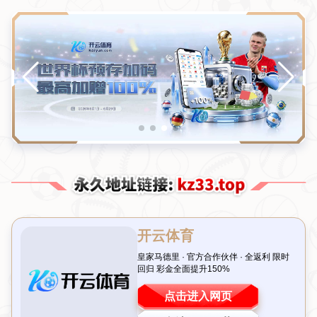
关于九游娱乐官网
ABOUT US
九游娱乐官网通过九游体育APP与网页版登录入口地址，为广大用户提供全球
最新的体育活动与赛事直播。平台设有多样化的游戏娱乐场，包含热门电子游
戏与互动竞猜项目，满足用户娱乐需求。九游会（jiuyou）专注用户体验，实时